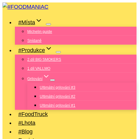
Přeskočit
na
#Místa
obsah
Michelin guide
Snídaně
#Produkce
2.díl BIG SMOKERS
1.díl VALLMO
Grilování
Ultimátní grilování #3
Ultimátní grilování #2
Ultimátní grilování #1
#FoodTruck
#Lhota
#Blog