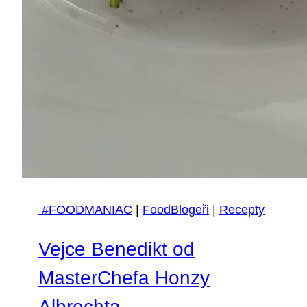
#FOODMANIAC
|
FoodBlogeři
|
Recepty
Vejce Benedikt od
MasterChefa Honzy
Albrechta