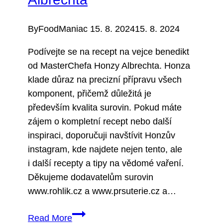
By
FoodManiac
15. 8. 2024
15. 8. 2024
Podívejte se na recept na vejce benedikt
od MasterChefa Honzy Albrechta. Honza
klade důraz na precizní přípravu všech
komponent, přičemž důležitá je
především kvalita surovin. Pokud máte
zájem o kompletní recept nebo další
inspiraci, doporučuji navštívit Honzův
instagram, kde najdete nejen tento, ale
i další recepty a tipy na vědomé vaření.
Děkujeme dodavatelům surovin
www.rohlik.cz a www.prsuterie.cz a…
Vejce
Read More