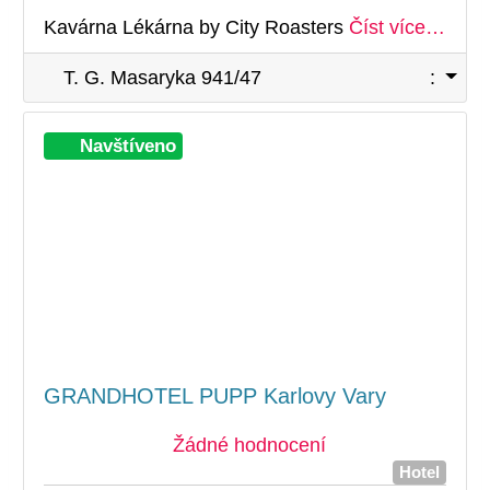
Kavárna Lékárna by City Roasters
Číst více…
T. G. Masaryka 941/47
:
Při
Navštíveno
GRANDHOTEL PUPP Karlovy Vary
Žádné hodnocení
Hotel