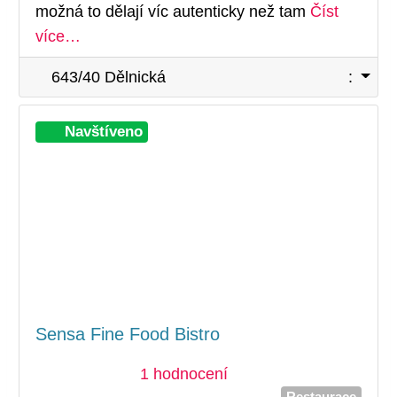
možná to dělají víc autenticky než tam
Číst
více…
643/40 Dělnická
:
Při
Navštíveno
Sensa Fine Food Bistro
1 hodnocení
Restaurace