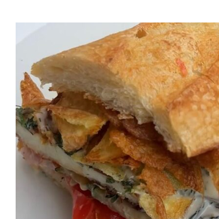
Benedikt
od
MasterChefa
Honzy
Albrechta