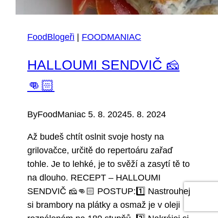
FoodBlogeři
|
FOODMANIAC
HALLOUMI SENDVIČ 🧀
👊🏻
By
FoodManiac
5. 8. 2024
5. 8. 2024
Až budeš chtít oslnit svoje hosty na
grilovačce, určitě do repertoáru zařaď
tohle. Je to lehké, je to svěží a zasytí tě to
na dlouho. RECEPT – HALLOUMI
SENDVIČ 🧀👊🏻 POSTUP:1️⃣ Nastrouhej
si brambory na plátky a osmaž je v oleji