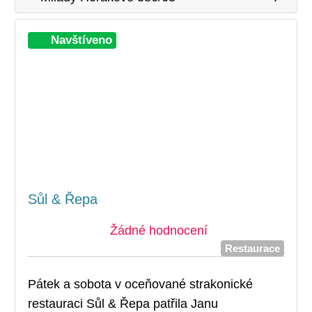
Při
Navštíveno
Sůl & Řepa
Žádné hodnocení
Restaurace
Pátek a sobota v oceňované strakonické
restauraci Sůl & Řepa patřila Janu