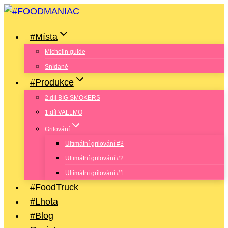
Přeskočit
na
#Místa
obsah
Michelin guide
Snídaně
#Produkce
2.díl BIG SMOKERS
1.díl VALLMO
Grilování
Ultimátní grilování #3
Ultimátní grilování #2
Ultimátní grilování #1
#FoodTruck
#Lhota
#Blog