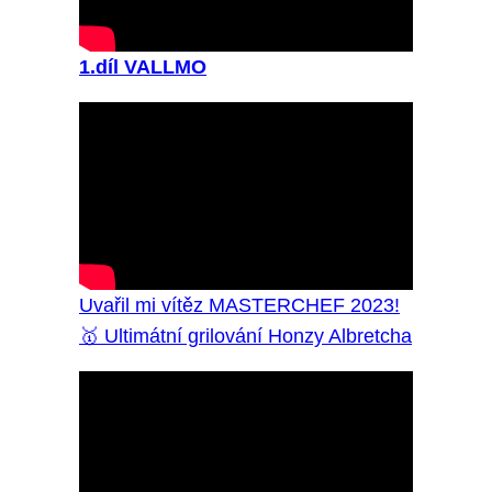
1.díl
VALLMO
Uvařil mi vítěz MASTERCHEF 2023!
🥇 Ultimátní grilování Honzy Albretcha