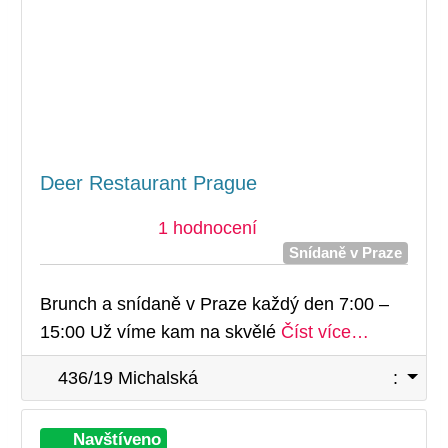
Deer Restaurant Prague
1 hodnocení
Snídaně v Praze
Brunch a snídaně v Praze každý den 7:00 –
15:00 Už víme kam na skvělé
Číst více…
436/19 Michalská
:
Při
Navštíveno