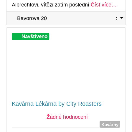
Albrechtovi, vítězi zatím poslední
Číst více…
Bavorova 20
:
Při
Navštíveno
Kavárna Lékárna by City Roasters
Žádné hodnocení
Kavárny