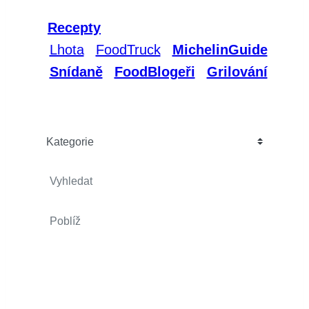
#Komunita #Restaurace #Producenti
#
Recepty
#Tipy #Sefkuchari #Zazitky
#
Lhota
#
FoodTruck
#
MichelinGuide
#
Snídaně
#
FoodBlogeři
#
Grilování
Kategorie
Vyhledat
Poblíž
Vyhledán