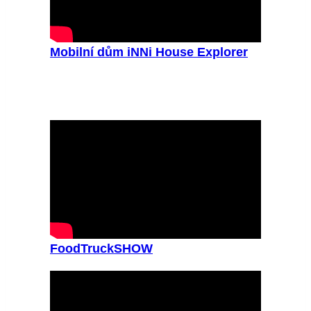
Mobilní dům iNNi House Explorer
FoodTruckSHOW