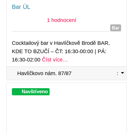
Bar ÚL
1 hodnocení
Bar
Cocktailový bar v Havlíčkově Brodě BAR,
KDE TO BZUČÍ – ČT: 16:30-00:00 | PÁ:
16:30-02:00
Číst více…
Havlíčkovo nám. 87/87
:
Při
Navštíveno