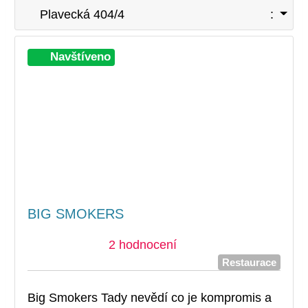
Plavecká 404/4
:
Při
Navštíveno
BIG SMOKERS
2 hodnocení
Restaurace
Big Smokers Tady nevědí co je kompromis a