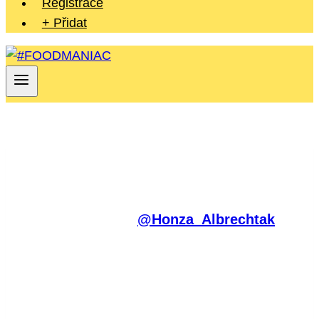
Registrace
+ Přidat
#FOODMANIAC
@Honza_Albrechtak
je
průvodce světem jídla. Staň se součástí
jedinečného projektu s vizí a kvalitním
obsahem.