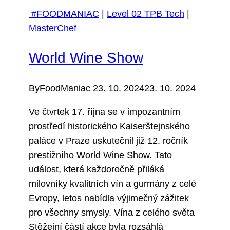
#FOODMANIAC
|
Level 02 TPB Tech
|
MasterChef
World Wine Show
By
FoodManiac
23. 10. 2024
23. 10. 2024
Ve čtvrtek 17. října se v impozantním
prostředí historického Kaiserštejnského
paláce v Praze uskutečnil již 12. ročník
prestižního World Wine Show. Tato
událost, která každoročně přiláká
milovníky kvalitních vín a gurmány z celé
Evropy, letos nabídla výjimečný zážitek
pro všechny smysly. Vína z celého světa
Stěžejní částí akce byla rozsáhlá