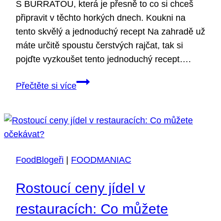
S BURRATOU, která je přesně to co si chceš
připravit v těchto horkých dnech. Koukni na
tento skvělý a jednoduchý recept Na zahradě už
máte určitě spoustu čerstvých rajčat, tak si
pojďte vyzkoušet tento jednoduchý recept….
PAN
Přečtěte si více
CON
TOMATE
S BURRATOU
FoodBlogeři
|
FOODMANIAC
Rostoucí ceny jídel v
restauracích: Co můžete