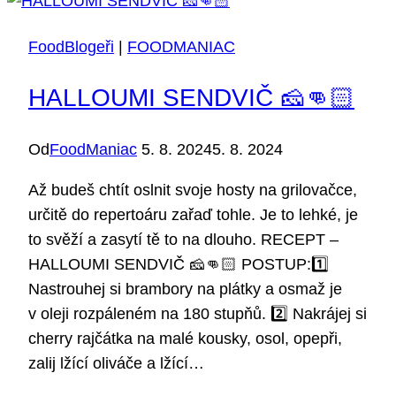
MasterChefa
Honzy
FoodBlogeři
|
FOODMANIAC
Albrechta
HALLOUMI SENDVIČ 🧀👊🏻
Od
FoodManiac
5. 8. 2024
5. 8. 2024
Až budeš chtít oslnit svoje hosty na grilovačce,
určitě do repertoáru zařaď tohle. Je to lehké, je
to svěží a zasytí tě to na dlouho. RECEPT –
HALLOUMI SENDVIČ 🧀👊🏻 POSTUP:1️⃣
Nastrouhej si brambory na plátky a osmaž je
v oleji rozpáleném na 180 stupňů. 2️⃣ Nakrájej si
cherry rajčátka na malé kousky, osol, opepři,
zalij lžící oliváče a lžící…