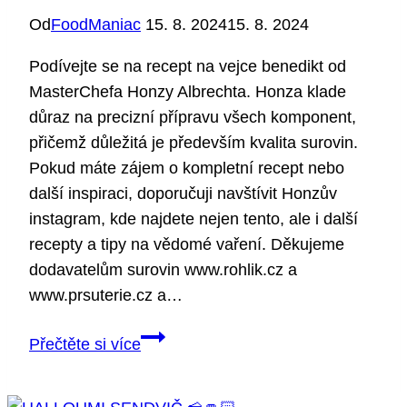
Od
FoodManiac
15. 8. 2024
15. 8. 2024
Podívejte se na recept na vejce benedikt od
MasterChefa Honzy Albrechta. Honza klade
důraz na precizní přípravu všech komponent,
přičemž důležitá je především kvalita surovin.
Pokud máte zájem o kompletní recept nebo
další inspiraci, doporučuji navštívit Honzův
instagram, kde najdete nejen tento, ale i další
recepty a tipy na vědomé vaření. Děkujeme
dodavatelům surovin www.rohlik.cz a
www.prsuterie.cz a…
Vejce
Přečtěte si více
Benedikt
od