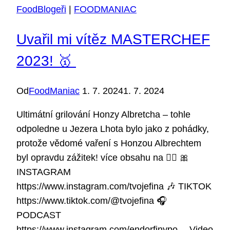
FoodBlogeři
|
FOODMANIAC
Co
můžete
Uvařil mi vítěz MASTERCHEF
očekávat?
2023! 🥇 ‬
Od
FoodManiac
1. 7. 2024
1. 7. 2024
Ultimátní grilování Honzy Albretcha – tohle
odpoledne u Jezera Lhota bylo jako z pohádky,
protože vědomé vaření s Honzou Albrechtem
byl opravdu zážitek! více obsahu na 👇🏻 🎀
INSTAGRAM
https://www.instagram.com/tvojefina 🎶 TIKTOK
https://www.tiktok.com/@tvojefina 🎧
PODCAST
https://www.instagram.com/endorfinypo… Video