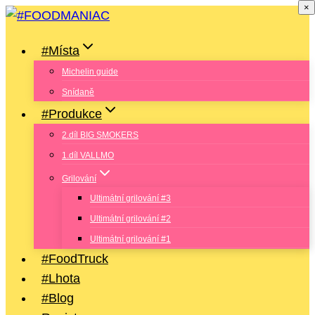
×
Přeskočit
na
#Místa
obsah
Michelin guide
Snídaně
#Produkce
2.díl BIG SMOKERS
1.díl VALLMO
Grilování
Ultimátní grilování #3
Ultimátní grilování #2
Ultimátní grilování #1
#FoodTruck
#Lhota
#Blog