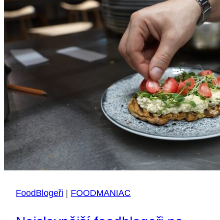
FoodBlogeři
|
FOODMANIAC