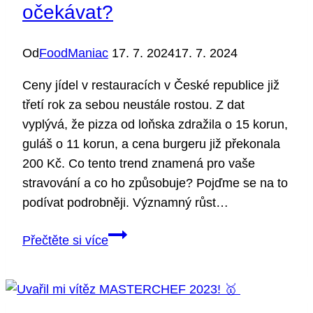
očekávat?
Od
FoodManiac
17. 7. 2024
17. 7. 2024
Ceny jídel v restauracích v České republice již
třetí rok za sebou neustále rostou. Z dat
vyplývá, že pizza od loňska zdražila o 15 korun,
guláš o 11 korun, a cena burgeru již překonala
200 Kč. Co tento trend znamená pro vaše
stravování a co ho způsobuje? Pojďme se na to
podívat podrobněji. Významný růst…
Rostoucí
Přečtěte si více
ceny
jídel
v
restauracích: