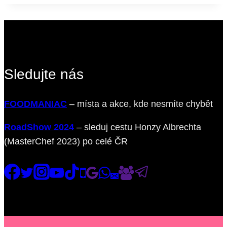
světě
Sledujte nás
FOODMANIAC
– místa a akce, kde nesmíte chybět
RoadShow 2024
– sleduj cestu Honzy Albrechta
(MasterChef 2023) po celé ČR