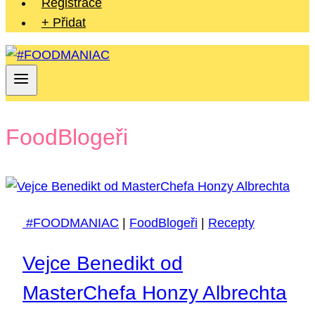
Registrace
+ Přidat
FoodBlogeři
#FOODMANIAC
|
FoodBlogeři
|
Recepty
Vejce Benedikt od
MasterChefa Honzy Albrechta