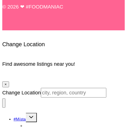
© 2026 ❤ #FOODMANIAC
Change Location
Find awesome listings near you!
×
Change Location
Toggle
#Místa
child
menu
Michelin guide