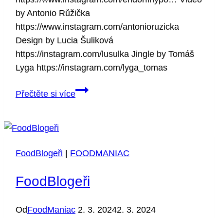
by Antonio Růžička
https://www.instagram.com/antonioruzicka
Design by Lucia Šuliková
https://instagram.com/lusulka Jingle by Tomáš
Lyga https://instagram.com/lyga_tomas
Uvařil
Přečtěte si více
mi
vítěz
MASTERCHEF
2023!
FoodBlogeři
|
FOODMANIAC
🥇
FoodBlogeři
Od
FoodManiac
2. 3. 2024
2. 3. 2024