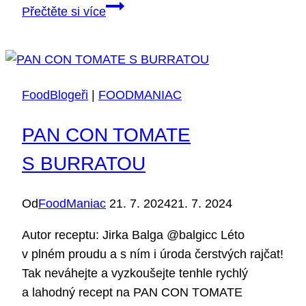
HALLOUMI
Přečtěte si více
SENDVIČ
🧀
👊🏻
FoodBlogeři
|
FOODMANIAC
PAN CON TOMATE
S BURRATOU
Od
FoodManiac
21. 7. 2024
21. 7. 2024
Autor receptu: Jirka Balga @balgicc Léto
v plném proudu a s ním i úroda čerstvých rajčat!
Tak neváhejte a vyzkoušejte tenhle rychlý
a lahodný recept na PAN CON TOMATE