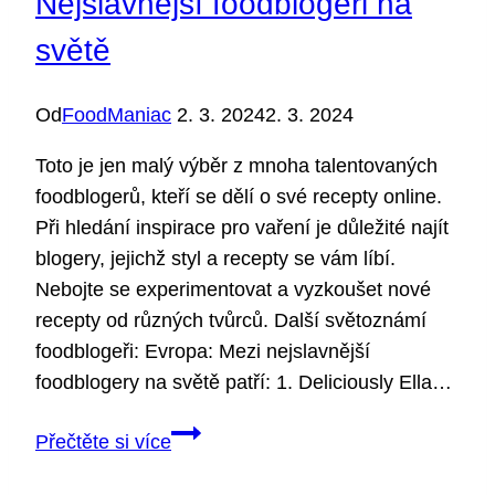
Nejslavnější foodblogeři na
světě
Od
FoodManiac
2. 3. 2024
2. 3. 2024
Toto je jen malý výběr z mnoha talentovaných
foodblogerů, kteří se dělí o své recepty online.
Při hledání inspirace pro vaření je důležité najít
blogery, jejichž styl a recepty se vám líbí.
Nebojte se experimentovat a vyzkoušet nové
recepty od různých tvůrců. Další světoznámí
foodblogeři: Evropa: Mezi nejslavnější
foodblogery na světě patří: 1. Deliciously Ella…
Nejslavnější
Přečtěte si více
foodblogeři
na