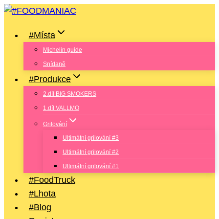
Přeskočit
na
#Místa
obsah
Michelin guide
Snídaně
#Produkce
2.díl BIG SMOKERS
1.díl VALLMO
Grilování
Ultimátní grilování #3
Ultimátní grilování #2
Ultimátní grilování #1
#FoodTruck
#Lhota
#Blog