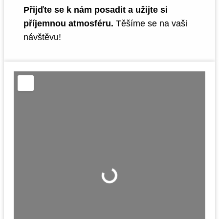
Přijďte se k nám posadit a užijte si
příjemnou atmosféru.
Těšíme se na vaši
návštěvu!
Nahrávání....