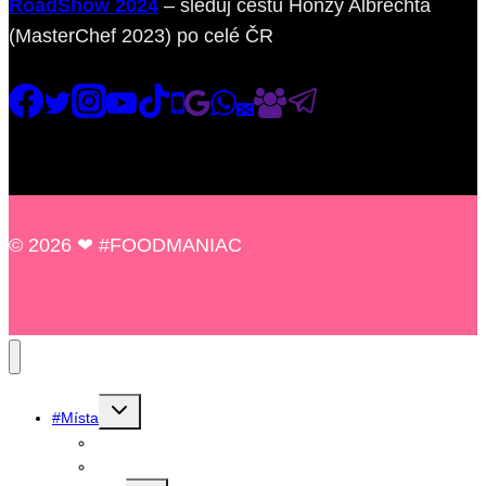
RoadShow 2024
– sleduj cestu Honzy Albrechta
(MasterChef 2023) po celé ČR
© 2026 ❤ #FOODMANIAC
Toggle
#Místa
child
menu
Michelin guide
Snídaně