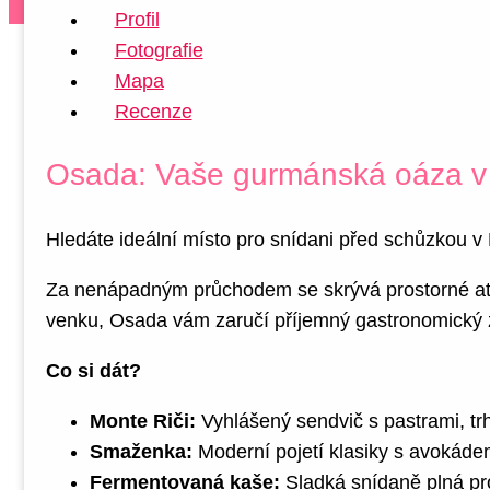
Profil
Fotografie
Mapa
Recenze
Osada: Vaše gurmánská oáza v 
Hledáte ideální místo pro snídani před schůzkou v 
Za nenápadným průchodem se skrývá prostorné atriu
venku, Osada vám zaručí příjemný gastronomický z
Co si dát?
Monte Riči:
Vyhlášený sendvič s pastrami, 
Smaženka:
Moderní pojetí klasiky s avokáde
Fermentovaná kaše:
Sladká snídaně plná prob