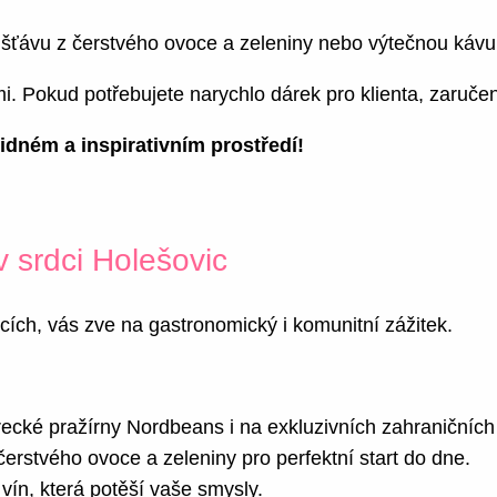
u šťávu z čerstvého ovoce a zeleniny nebo výtečnou káv
i. Pokud potřebujete narychlo dárek pro klienta, zaruče
lidném a inspirativním prostředí!
 srdci Holešovic
icích, vás zve na gastronomický i komunitní zážitek.
recké pražírny Nordbeans i na exkluzivních zahraničních 
erstvého ovoce a zeleniny pro perfektní start do dne.
vín, která potěší vaše smysly.