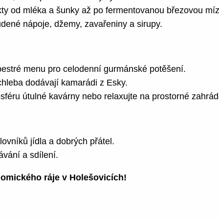
ukty od mléka a šunky až po fermentovanou březovou míz
udené nápoje, džemy, zavařeniny a sirupy.
estré menu pro celodenní gurmánské potěšení.
chleba dodávají kamarádi z Esky.
sféru útulné kavárny nebo relaxujte na prostorné zahrád
ovníků jídla a dobrých přátel.
vání a sdílení.
nomického ráje v Holešovicích!