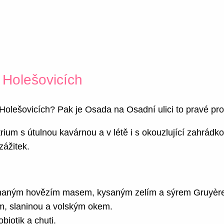
Holešovicích
Holešovicích? Pak je Osada na Osadní ulici to pravé pro
m s útulnou kavárnou a v létě i s okouzlující zahrádko
ážitek.
trhaným hovězím masem, kysaným zelím a sýrem Gruyèr
m, slaninou a volským okem.
iotik a chuti.