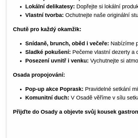
Lokální delikatesy:
Dopřejte si lokální prod
Vlastní tvorba:
Ochutnejte naše originální st
Chutě pro každý okamžik:
Snídaně, brunch, oběd i večeře:
Nabízíme p
Sladké pokušení:
Pečeme vlastní dezerty a 
Posezení uvnitř i venku:
Vychutnejte si atmo
Osada propojování:
Pop-up akce Poprask:
Pravidelné setkání mil
Komunitní duch:
V Osadě věříme v sílu setká
Přijďte do Osady a objevte svůj kousek gastro