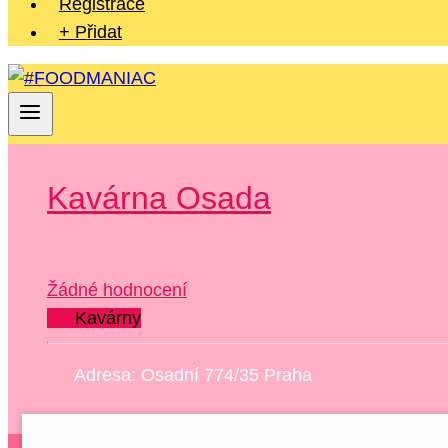
Registrace
+ Přidat
Kavárna Osada
Žádné hodnocení
Kavárny
Adresa:
Osadní 774/35
Praha