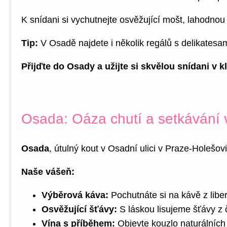
K snídani si vychutnejte osvěžující mošt, lahodno
Tip:
V Osadě najdete i několik regálů s delikatesam
Přijďte do Osady a užijte si skvělou snídani v k
Osada: Oáza chutí a setkávání v
Osada
, útulný kout v Osadní ulici v Praze-Holešov
Naše vášeň:
Výběrová káva:
Pochutnáte si na kávě z libe
Osvěžující šťávy:
S láskou lisujeme šťávy z č
Vína s příběhem:
Objevte kouzlo naturálních 