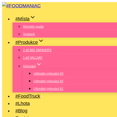
Přeskočit
na
#Místa
obsah
Michelin guide
Snídaně
#Produkce
2.díl BIG SMOKERS
1.díl VALLMO
Grilování
Ultimátní grilování #3
Ultimátní grilování #2
Ultimátní grilování #1
#FoodTruck
#Lhota
#Blog