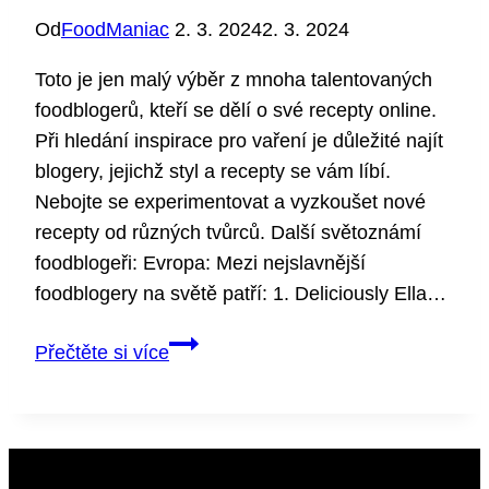
Od
FoodManiac
2. 3. 2024
2. 3. 2024
Toto je jen malý výběr z mnoha talentovaných
foodblogerů, kteří se dělí o své recepty online.
Při hledání inspirace pro vaření je důležité najít
blogery, jejichž styl a recepty se vám líbí.
Nebojte se experimentovat a vyzkoušet nové
recepty od různých tvůrců. Další světoznámí
foodblogeři: Evropa: Mezi nejslavnější
foodblogery na světě patří: 1. Deliciously Ella…
Nejslavnější
Přečtěte si více
foodblogeři
na
světě