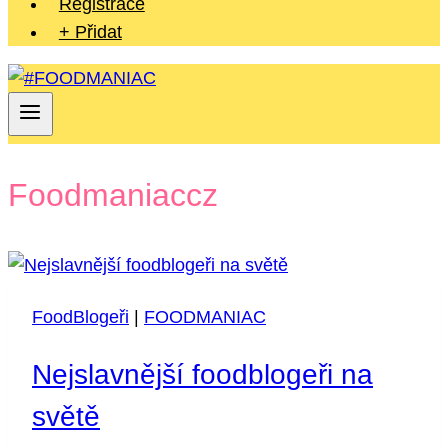
Registrace
+ Přidat
Foodmaniaccz
FoodBlogeři
|
FOODMANIAC
Nejslavnější foodblogeři na
světě