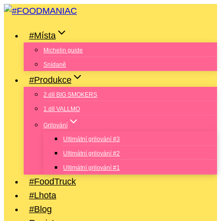
Přeskočit
na
#Místa
obsah
Michelin guide
Snídaně
#Produkce
2.díl BIG SMOKERS
1.díl VALLMO
Grilování
Ultimátní grilování #3
Ultimátní grilování #2
Ultimátní grilování #1
#FoodTruck
#Lhota
#Blog