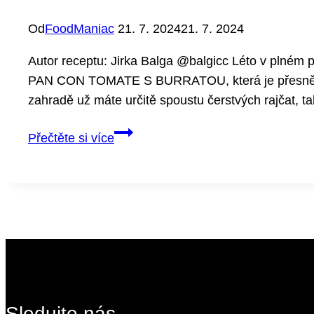
Od
FoodManiac
21. 7. 2024
21. 7. 2024
Autor receptu: Jirka Balga @balgicc Léto v plném p
PAN CON TOMATE S BURRATOU, která je přesně to c
zahradě už máte určitě spoustu čerstvých rajčat, t
PAN
Přečtěte si více
CON
TOMATE
S BURRATOU
Sledujte nás