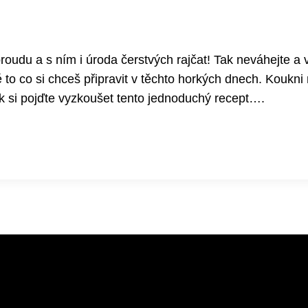
roudu a s ním i úroda čerstvých rajčat! Tak neváhejte a 
o si chceš připravit v těchto horkých dnech. Koukni n
ak si pojďte vyzkoušet tento jednoduchý recept….