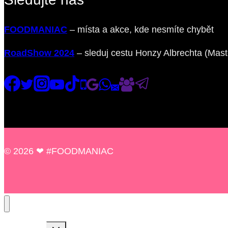
FOODMANIAC
– místa a akce, kde nesmíte chybět
RoadShow 2024
– sleduj cestu Honzy Albrechta (Mas
© 2026 ❤ #FOODMANIAC
Toggle