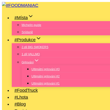
Přeskočit
na
#Místa
obsah
Michelin guide
Snídaně
#Produkce
2.díl BIG SMOKERS
1.díl VALLMO
Grilování
Ultimátní grilování #3
Ultimátní grilování #2
Ultimátní grilování #1
#FoodTruck
#Lhota
#Blog