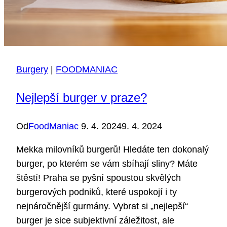
Burgery
|
FOODMANIAC
Nejlepší burger v praze?
Od
FoodManiac
9. 4. 2024
9. 4. 2024
Mekka milovníků burgerů! Hledáte ten dokonalý
burger, po kterém se vám sbíhají sliny? Máte
štěstí! Praha se pyšní spoustou skvělých
burgerových podniků, které uspokojí i ty
nejnáročnější gurmány. Vybrat si „nejlepší“
burger je sice subjektivní záležitost, ale