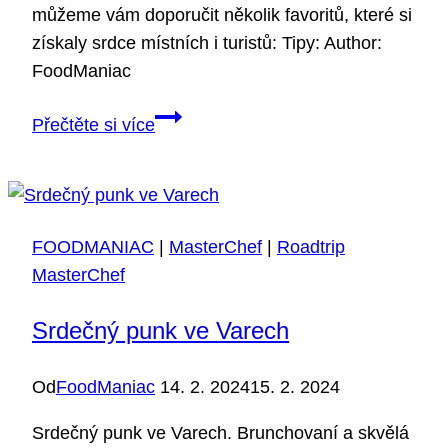
můžeme vám doporučit několik favoritů, které si
získaly srdce místních i turistů: Tipy: Author:
FoodManiac
Nejlepší
Přečtěte si více
burger
v
praze?
FOODMANIAC
|
MasterChef
|
Roadtrip
MasterChef
Srdečný punk ve Varech
Od
FoodManiac
14. 2. 2024
15. 2. 2024
Srdečný punk ve Varech. Brunchovaní a skvělá