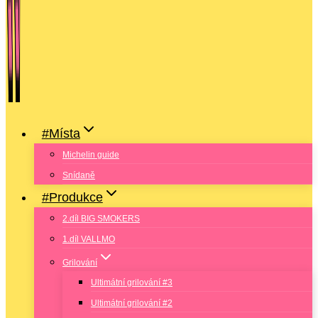
#Místa
Michelin guide
Snídaně
#Produkce
2.díl BIG SMOKERS
1.díl VALLMO
Grilování
Ultimátní grilování #3
Ultimátní grilování #2