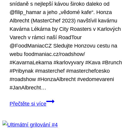
snídaně s nejlepší kávou široko daleko od
@filip_hamar a jeho „vědomé kafe“. Honza
Albrecht (MasterChef 2023) navštívil kavárnu
Kavárna Lékárna by City Roasters v Karlových
Varech v rámci naší RoadTour
@FoodManiacCZ Sledujte Honzovu cestu na
webu foodmaniac.cz/roadshow/
#KavarnaLekarna #karlovyvary #Kava #Brunch
#Pribynak #masterchef #masterchefcesko
#roadshow #HonzaAlbrecht #vedomevareni
#JanAlbrecht…
Srdečný
Přečtěte si více
punk
ve
Varech