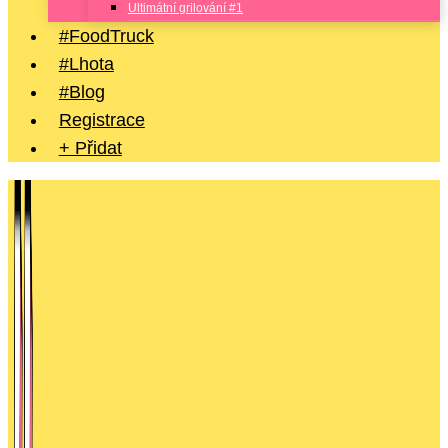
Ultimátní grilování #1
#FoodTruck
#Lhota
#Blog
Registrace
+ Přidat