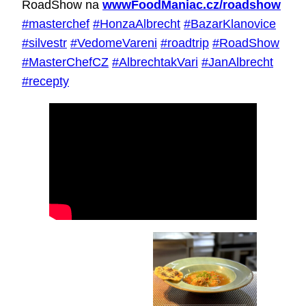
RoadShow na
wwwFoodManiac.cz/roadshow
#masterchef
#HonzaAlbrecht
#BazarKlanovice
#silvestr
#VedomeVareni
#roadtrip
#RoadShow
#MasterChefCZ
#AlbrechtakVari
#JanAlbrecht
#recepty