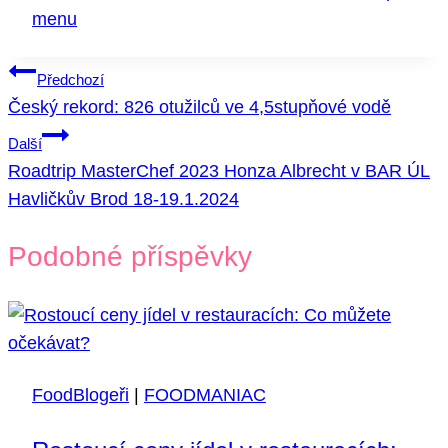
menu
Navigace
Předchozí
Český rekord: 826 otužilců ve 4,5stupňové vodě
pro
Další
příspěvek
Roadtrip MasterChef 2023 Honza Albrecht v BAR ÚL
Havličkův Brod 18-19.1.2024
Podobné příspěvky
FoodBlogeři
|
FOODMANIAC