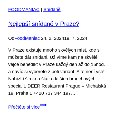
restauracích:
FOODMANIAC
|
Snídaně
Co
můžete
Nejlepší snídaně v Praze?
očekávat?
Od
FoodManiac
24. 2. 2024
19. 7. 2024
V Praze existuje mnoho skvělých míst, kde si
můžete dát snídani. Už víme kam na skvělé
vejce benedikt v Praze každý den až do 15hod.
a navíc si vyberete z pěti variant. A to není vše!
Nabízí i širokou škálu dalších brunchových
specialit. DEER Restaurant Prague – Michalská
19, Praha 1 +420 737 344 197…
Nejlepší
Přečtěte si více
snídaně