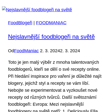
v
Praze?
FoodBlogeři
|
FOODMANIAC
Nejslavnější foodblogeři na světě
Od
FoodManiac
2. 3. 2024
2. 3. 2024
Toto je jen malý výběr z mnoha talentovaných
foodblogerů, kteří se dělí o své recepty online.
Při hledání inspirace pro vaření je důležité najít
blogery, jejichž styl a recepty se vám líbí.
Nebojte se experimentovat a vyzkoušet nové
recepty od různých tvůrců. Další světoznámí
foodblogeři: Evropa: Mezi nejslavnější
foodblogery na světě patří: 1. Deliciously Ella…