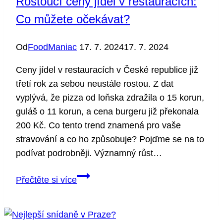
Rostoucí ceny jídel v restauracích:
Co můžete očekávat?
Od
FoodManiac
17. 7. 2024
17. 7. 2024
Ceny jídel v restauracích v České republice již
třetí rok za sebou neustále rostou. Z dat
vyplývá, že pizza od loňska zdražila o 15 korun,
guláš o 11 korun, a cena burgeru již překonala
200 Kč. Co tento trend znamená pro vaše
stravování a co ho způsobuje? Pojďme se na to
podívat podrobněji. Významný růst…
Rostoucí
Přečtěte si více
ceny
jídel
v