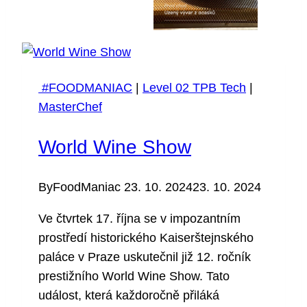
#FOODMANIAC
|
Level 02 TPB Tech
|
MasterChef
World Wine Show
By
FoodManiac
23. 10. 2024
23. 10. 2024
Ve čtvrtek 17. října se v impozantním
prostředí historického Kaiserštejnského
paláce v Praze uskutečnil již 12. ročník
prestižního World Wine Show. Tato
událost, která každoročně přiláká