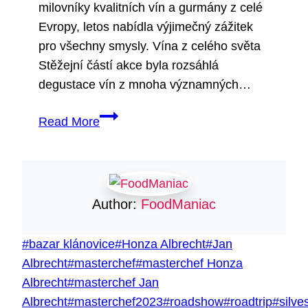
milovníky kvalitních vín a gurmány z celé
Evropy, letos nabídla výjimečný zážitek
pro všechny smysly. Vína z celého světa
Stěžejní částí akce byla rozsáhlá
degustace vín z mnoha významných…
World
Read More
Wine
Show
Author:
FoodManiac
Štítky
#
bazar klánovice
#
Honza Albrecht
#
Jan
příspěvků:
Albrecht
#
masterchef
#
masterchef Honza
Albrecht
#
masterchef Jan
Albrecht
#
masterchef2023
#
roadshow
#
roadtrip
#
silves