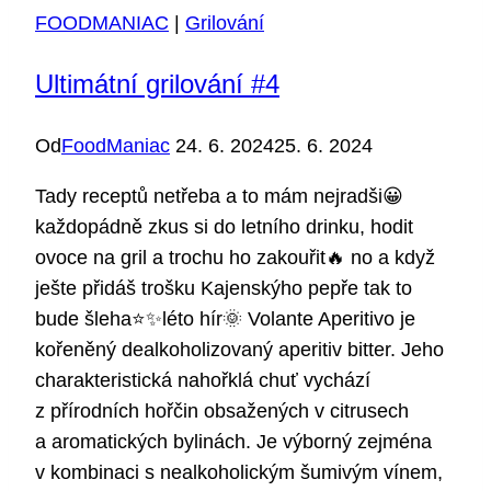
FOODMANIAC
|
Grilování
Ultimátní grilování #4
Od
FoodManiac
24. 6. 2024
25. 6. 2024
Tady receptů netřeba a to mám nejradši😀
každopádně zkus si do letního drinku, hodit
ovoce na gril a trochu ho zakouřit🔥 no a když
ješte přidáš trošku Kajenskýho pepře tak to
bude šleha⭐️✨léto hír🌞 Volante Aperitivo je
kořeněný dealkoholizovaný aperitiv bitter. Jeho
charakteristická nahořklá chuť vychází
z přírodních hořčin obsažených v citrusech
a aromatických bylinách. Je výborný zejména
v kombinaci s nealkoholickým šumivým vínem,