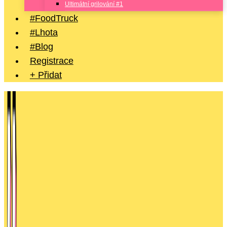
Ultimátní grilování #1
#FoodTruck
#Lhota
#Blog
Registrace
+ Přidat