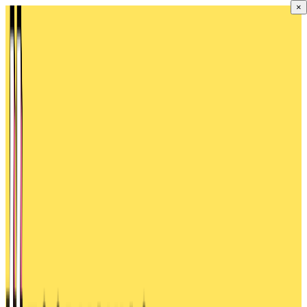
×
Přeskočit
na
obsah