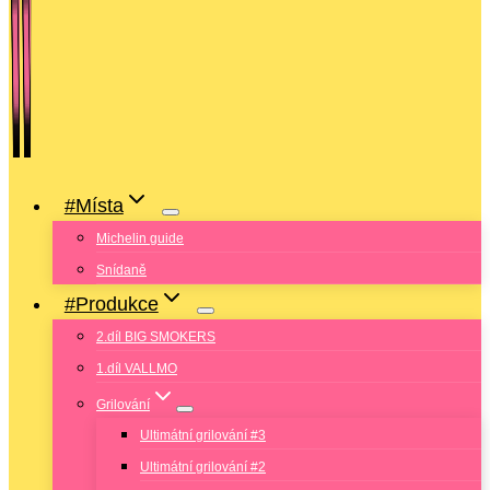
#Místa
Michelin guide
Snídaně
#Produkce
2.díl BIG SMOKERS
1.díl VALLMO
Grilování
Ultimátní grilování #3
Ultimátní grilování #2